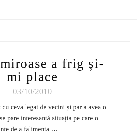
 miroase a frig și-
mi place
03/10/2010
t cu ceva legat de vecini și par a avea o
se pare interesantă situația pe care o
inte de a falimenta …