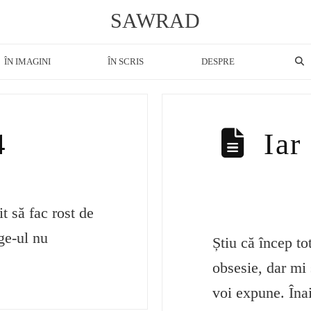
SAWRAD
ÎN IMAGINI
ÎN SCRIS
DESPRE
4
Iar
t să fac rost de
ge-ul nu
Știu că încep to
obsesie, dar mi 
voi expune. Îna