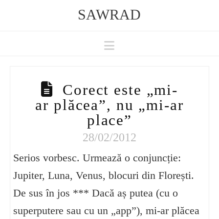
SAWRAD
Navigation
Corect este „mi-
ar plăcea”, nu „mi-ar
place”
28/02/2012
Serios vorbesc. Urmează o conjuncție:
Jupiter, Luna, Venus, blocuri din Florești.
De sus în jos *** Dacă aș putea (cu o
superputere sau cu un „app”), mi-ar plăcea