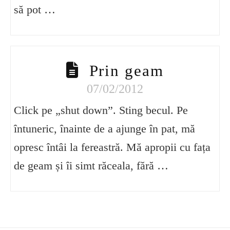
să pot …
Prin geam
07/02/2012
Click pe „shut down”. Sting becul. Pe
întuneric, înainte de a ajunge în pat, mă
opresc întâi la fereastră. Mă apropii cu fața
de geam și îi simt răceala, fără …