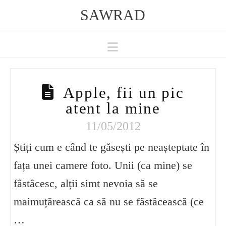
SAWRAD
Navigation
Apple, fii un pic
atent la mine
11/05/2012
Știți cum e când te găsești pe neașteptate în
fața unei camere foto. Unii (ca mine) se
fâstâcesc, alții simt nevoia să se
maimuțărească ca să nu se fâstâcească (ce
…