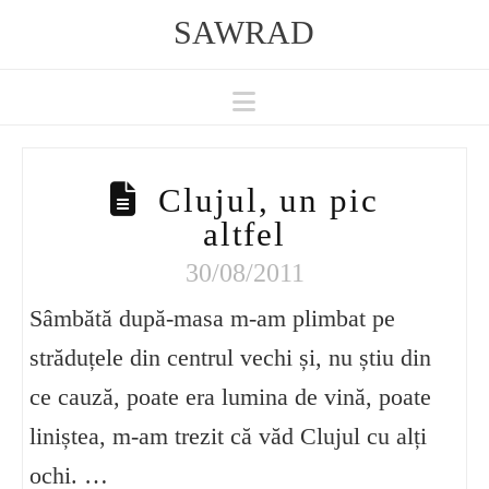
SAWRAD
Navigation
Clujul, un pic
altfel
30/08/2011
Sâmbătă după-masa m-am plimbat pe
străduțele din centrul vechi și, nu știu din
ce cauză, poate era lumina de vină, poate
liniștea, m-am trezit că văd Clujul cu alți
ochi. …