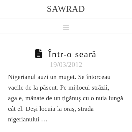
SAWRAD
Navigation
Într-o seară
19/03/2012
Nigerianul auzi un muget. Se întorceau
vacile de la păscut. Pe mijlocul străzii,
agale, mânate de un țigănuș cu o nuia lungă
cât el. Deși locuia la oraș, strada
nigerianului …