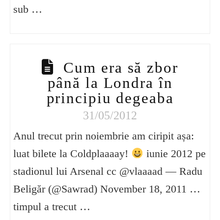
sub …
Cum era să zbor
până la Londra în
principiu degeaba
31/05/2012
Anul trecut prin noiembrie am ciripit așa:
luat bilete la Coldplaaaay!
iunie 2012 pe
stadionul lui Arsenal cc @vlaaaad — Radu
Beligăr (@Sawrad) November 18, 2011 …
timpul a trecut …