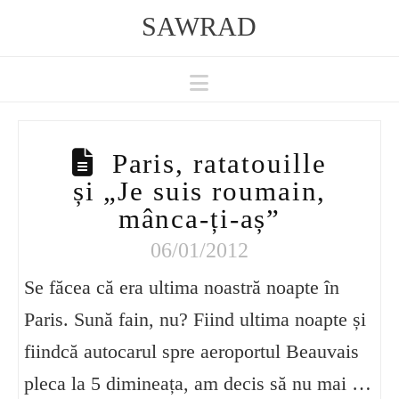
SAWRAD
Navigation
Paris, ratatouille
și „Je suis roumain,
mânca-ți-aș”
06/01/2012
Se făcea că era ultima noastră noapte în
Paris. Sună fain, nu? Fiind ultima noapte și
fiindcă autocarul spre aeroportul Beauvais
pleca la 5 dimineața, am decis să nu mai …