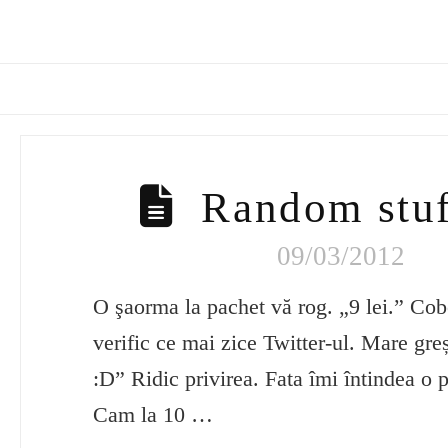
Random stuf
09/03/2012
O şaorma la pachet vă rog. „9 lei.” Cob
verific ce mai zice Twitter-ul. Mare greș
:D” Ridic privirea. Fata îmi întindea o
Cam la 10 …