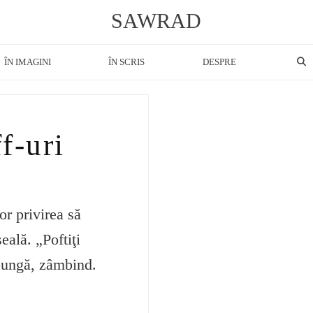
SAWRAD
ÎN IMAGINI
ÎN SCRIS
DESPRE
f-uri
or privirea să
eală. „Poftiţi
 pungă, zâmbind.