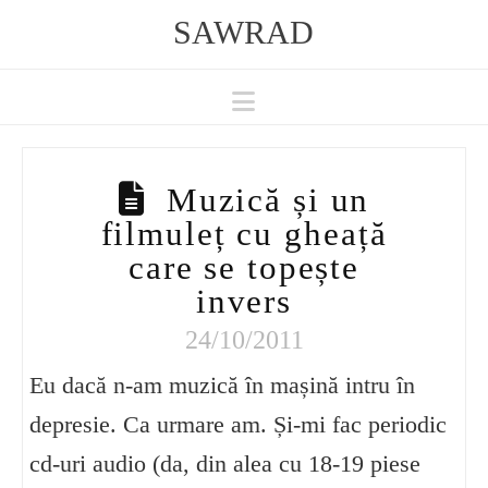
SAWRAD
Navigation
Muzică și un
filmuleț cu gheață
care se topește
invers
24/10/2011
Eu dacă n-am muzică în mașină intru în
depresie. Ca urmare am. Și-mi fac periodic
cd-uri audio (da, din alea cu 18-19 piese