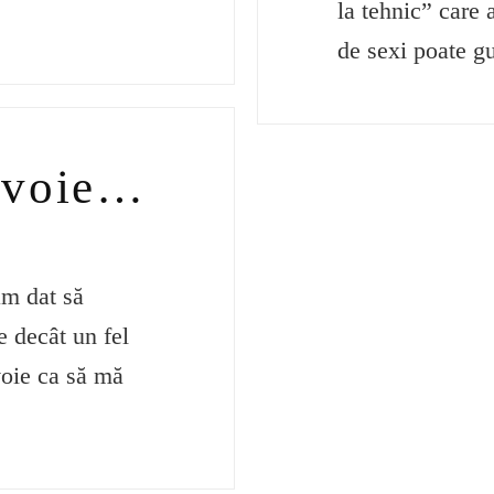
la tehnic” care 
de sexi poate g
nevoie…
am dat să
 decât un fel
oie ca să mă