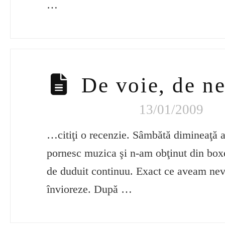
…
De voie, de 
13/01/2009
…citiţi o recenzie. Sâmbătă dimineaţă 
pornesc muzica şi n-am obţinut din boxe
de duduit continuu. Exact ce aveam nev
învioreze. După …