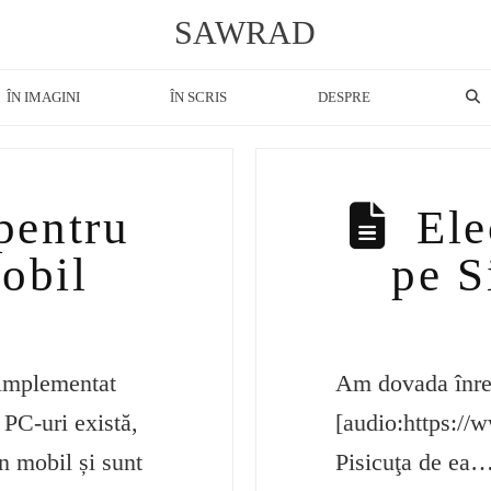
SAWRAD
ÎN IMAGINI
ÎN SCRIS
DESPRE
pentru
Ele
obil
pe S
 implementat
Am dovada înreg
 PC-uri există,
[audio:https://
n mobil și sunt
Pisicuţa de ea… 