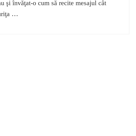
au şi învăţat-o cum să recite mesajul cât
uriţa …