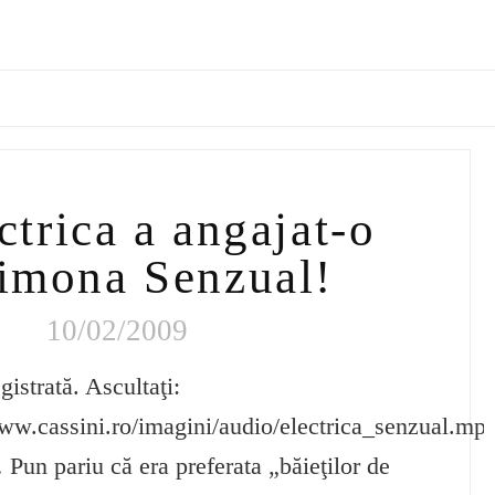
ctrica a angajat-o
imona Senzual!
10/02/2009
istrată. Ascultaţi:
www.cassini.ro/imagini/audio/electrica_senzual.mp
Pun pariu că era preferata „băieţilor de