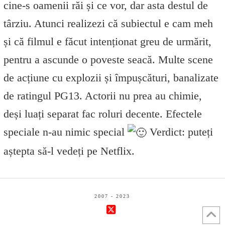
cine-s oamenii răi și ce vor, dar asta destul de
târziu. Atunci realizezi că subiectul e cam meh
și că filmul e făcut intenționat greu de urmărit,
pentru a ascunde o poveste seacă. Multe scene
de acțiune cu explozii și împușcături, banalizate
de ratingul PG13. Actorii nu prea au chimie,
deși luați separat fac roluri decente. Efectele
speciale n-au nimic special
Verdict: puteți
aștepta să-l vedeți pe Netflix.
2007 - 2023
X