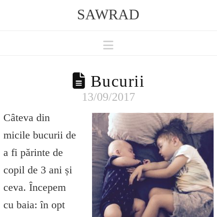
SAWRAD
Navigation
Bucurii
13/09/2017
Câteva din
micile bucurii de
a fi părinte de
copil de 3 ani și
ceva. Începem
cu baia: în opt