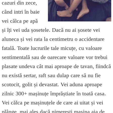
cazuri din zece,
când intri în baie
vei călca pe apă
și îți vei uda șosetele. Dacă nu ai șosete vei
aluneca și vei rata la centimetru o accidentare
fatală. Toate lucrurile tale micuțe, cu valoare
sentimentală sau de oarecare valoare vor trebui
plasate undeva cât mai aproape de tavan, fiindcă
nu există sertar, raft sau dulap care să nu fie
scotocit, golit și devastat. Vei aduna aproape
zilnic 300+ mașinuțe împrăștiate în toată casa.
Vei călca pe mașinuțele de care ai uitat și vei
plânge, mai ales dacă nimerești mașina aia de