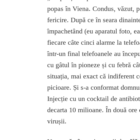
popas în Viena. Condus, văzut, 
fericire. După ce în seara dinainte
împachetând (eu aparatul foto, ea
fiecare câte cinci alarme la tele
într-un final telefoanele au înce
cu gâtul în pioneze și cu febră câ
situația, mai exact că indiferent
picioare. Și s-a conformat domnul 
Injecție cu un cocktail de antibio
decarta 10 milioane. În două ore 
virușii.