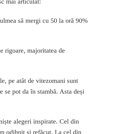
c mai articulat:
 culmea să mergi cu 50 la oră 90%
e rigoare, majoritatea de
le, pe atât de vitezomani sunt
de se pot da în stambă. Asta deși
niște alegeri inspirate. Cel din
m odihnit și refăcut. La cel din