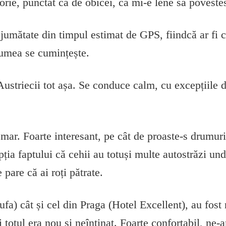
rie, punctat ca de obicei, că mi-e lene să povestes
 jumătate din timpul estimat de GPS, fiindcă ar fi
lumea se cumințește.
ustriecii tot așa. Se conduce calm, cu excepțiile d
mar. Foarte interesant, pe cât de proaste-s drumuri
pția faptului că cehii au totuși multe autostrăzi un
e pare că ai roți pătrate.
ufa) cât și cel din Praga (Hotel Excellent), au fost 
 totul era nou și neîntinat. Foarte confortabil, ne-a