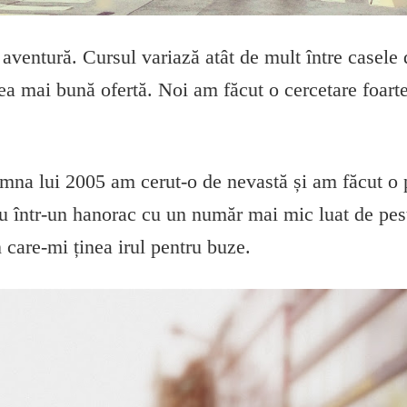
aventură. Cursul variază atât de mult între casele
cea mai bună ofertă. Noi am făcut o cercetare foart
mna lui 2005 am cerut-o de nevastă și am făcut o p
u într-un hanorac cu un număr mai mic luat de pes
n care-mi ținea irul pentru buze.