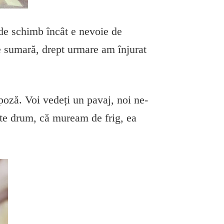
 de schimb încât e nevoie de
e sumară, drept urmare am înjurat
oză. Voi vedeți un pavaj, noi ne-
te drum, că muream de frig, ea