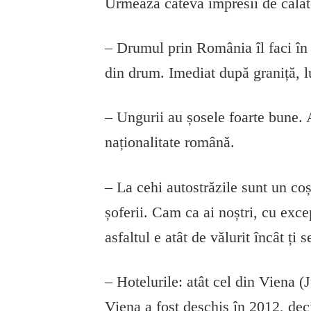
Urmează câteva impresii de călăto
– Drumul prin România îl faci în
din drum. Imediat după graniță, 
– Ungurii au șosele foarte bune. A
naționalitate română.
– La cehi autostrăzile sunt un coș
șoferii. Cam ca ai noștri, cu exce
asfaltul e atât de vălurit încât ți s
– Hotelurile: atât cel din Viena (J
Viena a fost deschis în 2012, deci