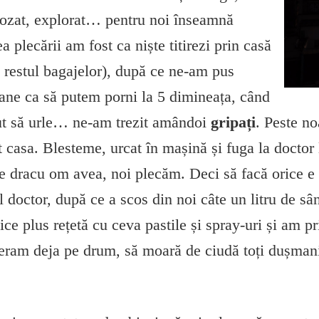
pozat, explorat… pentru noi înseamnă
a plecării am fost ca niște titirezi prin casă
 restul bagajelor), după ce ne-am pus
foane ca să putem porni la 5 dimineața, când
put să urle… ne-am trezit amândoi
gripați
. Peste no
t casa. Blesteme, urcat în mașină și fuga la doctor
 ce dracu om avea, noi plecăm. Deci să facă orice e
doctor, după ce a scos din noi câte un litru de sân
tice plus rețetă cu ceva pastile și spray-uri și am p
eram deja pe drum, să moară de ciudă toți dușmanii,