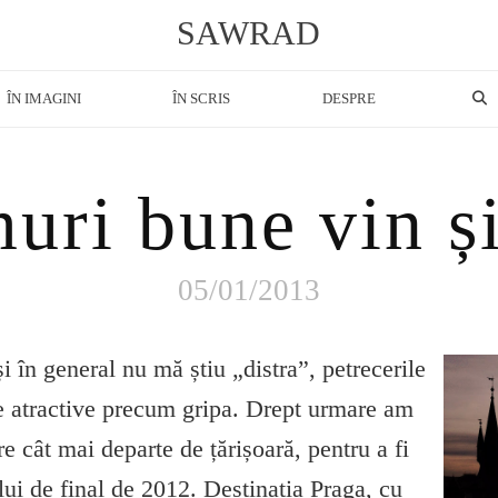
SAWRAD
ÎN IMAGINI
ÎN SCRIS
DESPRE
ri bune vin și
05/01/2013
 în general nu mă știu „distra”, petrecerile
 de atractive precum gripa. Drept urmare am
e cât mai departe de țărișoară, pentru a fi
lui de final de 2012. Destinația Praga, cu