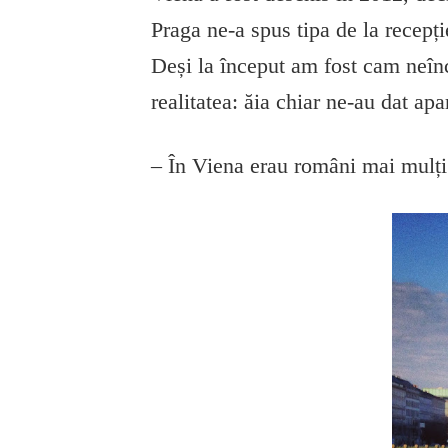
Praga ne-a spus tipa de la recepț
Deși la început am fost cam neînc
realitatea: ăia chiar ne-au dat ap
– În Viena erau români mai mulți 