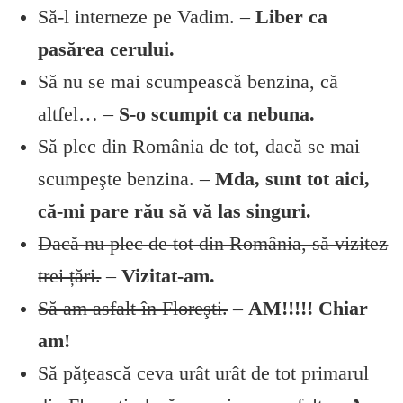
Să-l interneze pe Vadim. –
Liber ca
pasărea cerului.
Să nu se mai scumpească benzina, că
altfel… –
S-o scumpit ca nebuna.
Să plec din România de tot, dacă se mai
scumpeşte benzina. –
Mda, sunt tot aici,
că-mi pare rău să vă las singuri.
Dacă nu plec de tot din România, să vizitez
trei țări.
–
Vizitat-am.
Să am asfalt în Floreşti.
–
AM!!!!! Chiar
am!
Să păţească ceva urât urât de tot primarul