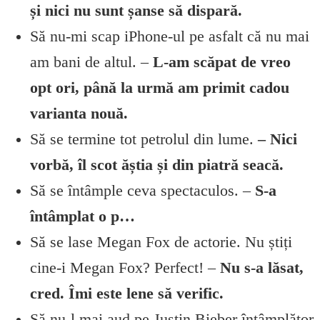
și nici nu sunt șanse să dispară.
Să nu-mi scap iPhone-ul pe asfalt că nu mai
am bani de altul. –
L-am scăpat de vreo
opt ori, până la urmă am primit cadou
varianta nouă.
Să se termine tot petrolul din lume.
– Nici
vorbă, îl scot ăștia și din piatră seacă.
Să se întâmple ceva spectaculos. –
S-a
întâmplat o p…
Să se lase Megan Fox de actorie. Nu știți
cine-i Megan Fox? Perfect! –
Nu s-a lăsat,
cred. Îmi este lene să verific.
Să nu-l mai aud pe Justin Bieber întâmplător