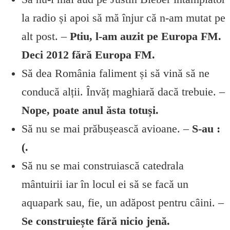
la radio și apoi să mă înjur că n-am mutat pe
alt post. –
Ptiu, l-am auzit pe Europa FM.
Deci 2012 fără Europa FM.
Să dea România faliment și să vină să ne
conducă alții. Învăț maghiară dacă trebuie. –
Nope, poate anul ăsta totuși.
Să nu se mai prăbușească avioane. –
S-au :
(.
Să nu se mai construiască catedrala
mântuirii iar în locul ei să se facă un
aquapark sau, fie, un adăpost pentru câini. –
Se construiește fără nicio jenă.