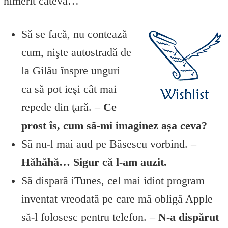
nimerit câteva…
Să se facă, nu contează
cum, nişte autostradă de
la Gilău înspre unguri
ca să pot ieşi cât mai
repede din ţară. –
Ce
prost îs, cum să-mi imaginez așa ceva?
Să nu-l mai aud pe Băsescu vorbind. –
Hăhăhă… Sigur că l-am auzit.
Să dispară iTunes, cel mai idiot program
inventat vreodată pe care mă obligă Apple
să-l folosesc pentru telefon. –
N-a dispărut