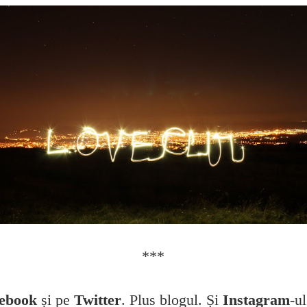
***
ebook
și pe
Twitter
. Plus blogul. Și
Instagram
-u