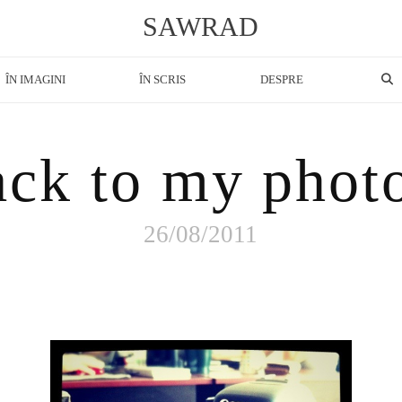
SAWRAD
ÎN IMAGINI
ÎN SCRIS
DESPRE
ck to my photo
26/08/2011