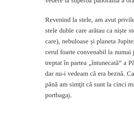
vedere la superba panoramă a oraș
Revenind la stele, am avut privile
stele duble care arătau ca niște 
care), nebuloase și planeta Jupite
cerul foarte convenabil la numai j
treptat în partea „întunecată” a 
dar nu-i vedeam că era beznă. Ca
până am simţit că sunt la cinci 
portbagaj.