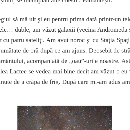
ului, se întâmplau alte chestii. Pământești.
giul să mă uit şi eu pentru prima dată printr-un te
stele… duble, am văzut galaxii (vecina Andromeda 
r cu patru sateliţi. Am avut noroc și cu Staţia Spaţi
umătate de oră după ce am ajuns. Deosebit de strălu
Pământului, acompaniată de „oau”-urile noastre. As
lea Lactee se vedea mai bine decît am văzut-o eu 
minute de a crăpa de frig. După care mi-am adus a