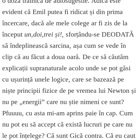
o doză trainică de autosugestie. Adică este
evident că Emil putea fi ridicat și din prima
încercare, dacă ale mele colege ar fi zis de la
început
un,doi,trei și!
, sforțându-se DEODATĂ
să îndeplinească sarcina, așa cum se vede în
clip că au făcut a doua oară. De ce să căutăm
explicații supranaturale acolo unde se pot găsi
cu ușurință unele logice, care se bazează pe
niște principii fizice de pe vremea lui Newton și
nu pe „energii” care nu știe nimeni ce sunt?
Pfuuuu, cu asta mi-am aprins paie în cap. Cum
nu pot eu să accept că există lucruri pe care nu
le pot înțelege? Că sunt Gică contra. Că eu caut