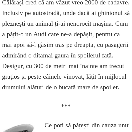
Călărași cred că am văzut vreo 2000 de cadavre.
Inclusiv pe autostradă, unde dacă ai ghinionul să
pleznești un animal ți-ai nenorocit mașina. Cum
a pățit-o un Audi care ne-a depășit, pentru ca
mai apoi să-l găsim tras pe dreapta, cu pasagerii
admirând o ditamai gaura în spoilerul față.
Desigur, cu 300 de metri mai înainte am trecut
grațios și peste câinele vinovat, lățit în mijlocul
drumului alături de o bucată mare de spoiler.
***
Ce poți să pățești din cauza unui