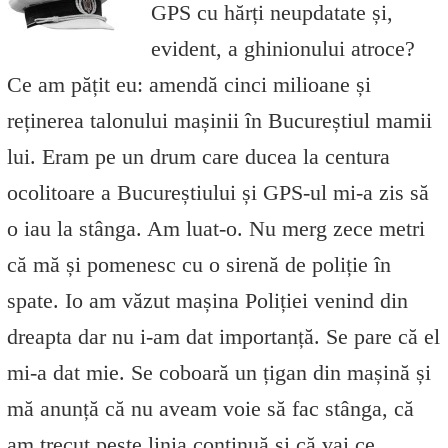
GPS cu hărți neupdatate și,
evident, a ghinionului atroce?
Ce am pățit eu: amendă cinci milioane și
reținerea talonului mașinii în Bucureștiul mamii
lui. Eram pe un drum care ducea la centura
ocolitoare a Bucureștiului și GPS-ul mi-a zis să
o iau la stânga. Am luat-o. Nu merg zece metri
că mă și pomenesc cu o sirenă de poliție în
spate. Io am văzut mașina Poliției venind din
dreapta dar nu i-am dat importanță. Se pare că el
mi-a dat mie. Se coboară un țigan din mașină și
mă anunță că nu aveam voie să fac stânga, că
am trecut peste linia continuă și că vai ce