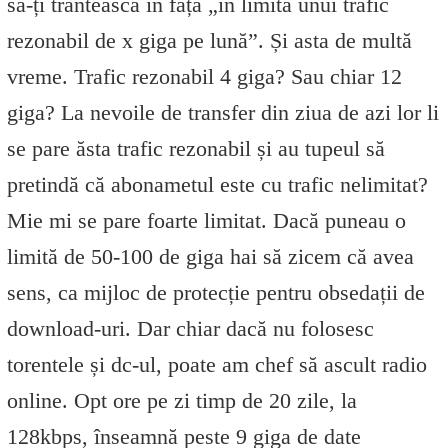
să-ți trântească în față „în limita unui trafic
rezonabil de x giga pe lună”. Și asta de multă
vreme. Trafic rezonabil 4 giga? Sau chiar 12
giga? La nevoile de transfer din ziua de azi lor li
se pare ăsta trafic rezonabil și au tupeul să
pretindă că abonametul este cu trafic nelimitat?
Mie mi se pare foarte limitat. Dacă puneau o
limită de 50-100 de giga hai să zicem că avea
sens, ca mijloc de protecție pentru obsedații de
download-uri. Dar chiar dacă nu folosesc
torentele și dc-ul, poate am chef să ascult radio
online. Opt ore pe zi timp de 20 zile, la
128kbps, înseamnă peste 9 giga de date