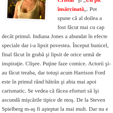
Cristal
” şi „
Un pic
însărcinată
„. Pot
spune că al doilea a
fost făcut mai cu cap
decât primul. Indiana Jones a abundat în efecte
speciale dar i-a lipsit povestea. Început bunicel,
final făcut în grabă şi lipsit de orice urmă de
inspiraţie. Clişee. Puţine faze comice. Actorii şi-
au făcut treaba, dar totuşi acum Harrison Ford
este în primul rând bătrân şi abia mai apoi
carismatic. Se vedea că făcea eforturi să îşi
ascundă mişcările tipice de moş. De la Steven
Spielberg m-aş fi aşteptat la mai mult. Dar nu e