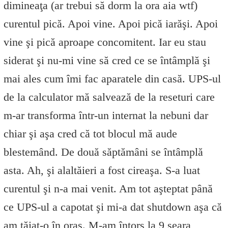
dimineaţa (ar trebui să dorm la ora aia wtf)
curentul pică. Apoi vine. Apoi pică iarăşi. Apoi
vine şi pică aproape concomitent. Iar eu stau
siderat şi nu-mi vine să cred ce se întâmplă şi
mai ales cum îmi fac aparatele din casă. UPS-ul
de la calculator mă salvează de la reseturi care
m-ar transforma într-un internat la nebuni dar
chiar şi aşa cred că tot blocul mă aude
blestemând. De două săptămâni se întâmplă
asta. Ah, şi alaltăieri a fost cireaşa. S-a luat
curentul şi n-a mai venit. Am tot aşteptat până
ce UPS-ul a capotat şi mi-a dat shutdown aşa că
am tăiat-o în oraş. M-am întors la 9 seara,