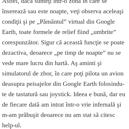
Astfel, dacă sunteţi într-o zonă în care se
înserează sau este noapte, veţi observa aceleaşi
condiţii şi pe „Pământul” virtual din Google
Earth, toate formele de relief fiind „umbrite”
corespunzător. Sigur că această funcţie se poate
dezactiva, deoarece „pe timp de noapte” nu se
vede mare lucru din hartă. Aş aminti şi
simulatorul de zbor, în care poţi pilota un avion
deasupra peisajelor din Google Earth folosindu-
te de tastatură sau joystick. Ideea e bună, dar eu
de fiecare dată am intrat într-o vrie infernală şi
m-am prăbuşit deoarece nu am stat să citesc
help-ul.