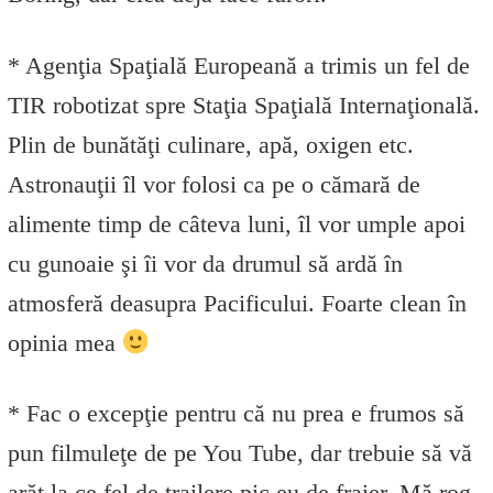
* Agenţia Spaţială Europeană a trimis un fel de
TIR robotizat spre Staţia Spaţială Internaţională.
Plin de bunătăţi culinare, apă, oxigen etc.
Astronauţii îl vor folosi ca pe o cămară de
alimente timp de câteva luni, îl vor umple apoi
cu gunoaie şi îi vor da drumul să ardă în
atmosferă deasupra Pacificului. Foarte clean în
opinia mea
* Fac o excepţie pentru că nu prea e frumos să
pun filmuleţe de pe You Tube, dar trebuie să vă
arăt la ce fel de trailere pic eu de fraier. Mă rog,